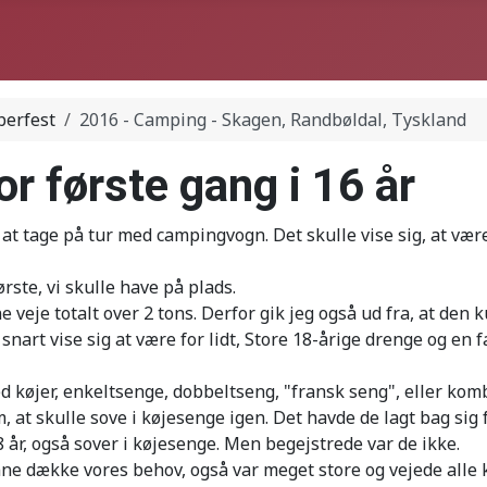
berfest
2016 - Camping - Skagen, Randbøldal, Tyskland
r første gang i 16 år
 at tage på tur med campingvogn. Det skulle vise sig, at væ
rste, vi skulle have på plads.
e veje totalt over 2 tons. Derfor gik jeg også ud fra, at den
snart vise sig at være for lidt, Store 18-årige drenge og en 
ed køjer, enkeltsenge, dobbeltseng, "fransk seng", eller k
at skulle sove i køjesenge igen. Det havde de lagt bag sig 
8 år, også sover i køjesenge. Men begejstrede var de ikke.
ne dække vores behov, også var meget store og vejede alle kl