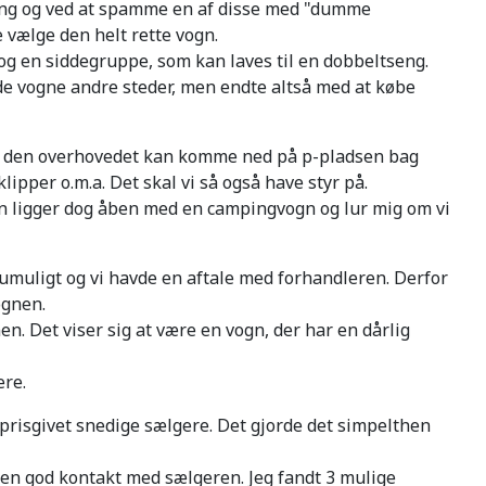
ing og ved at spamme en af disse med "dumme
e vælge den helt rette vogn.
 og en siddegruppe, som kan laves til en dobbeltseng.
de vogne andre steder, men endte altså med at købe
 om den overhovedet kan komme ned på p-pladsen bag
klipper o.m.a. Det skal vi så også have styr på.
rden ligger dog åben med en campingvogn og lur mig om vi
 umuligt og vi havde en aftale med forhandleren. Derfor
ognen.
en. Det viser sig at være en vogn, der har en dårlig
ere.
i prisgivet snedige sælgere. Det gjorde det simpelthen
g en god kontakt med sælgeren. Jeg fandt 3 mulige