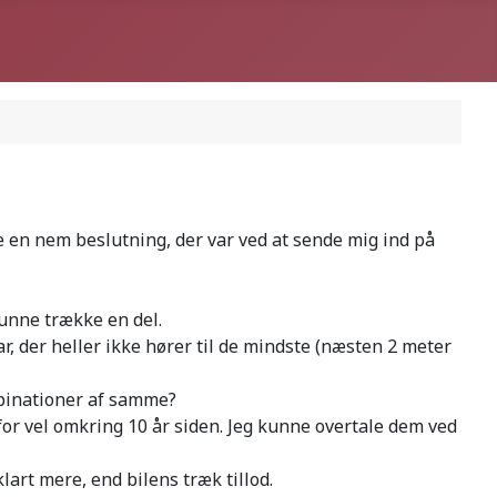
re en nem beslutning, der var ved at sende mig ind på
 kunne trække en del.
far, der heller ikke hører til de mindste (næsten 2 meter
ombinationer af samme?
for vel omkring 10 år siden. Jeg kunne overtale dem ved
art mere, end bilens træk tillod.