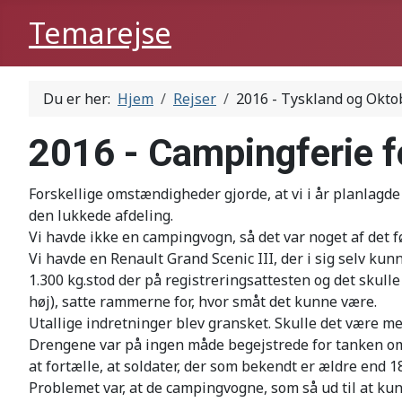
Temarejse
Du er her:
Hjem
Rejser
2016 - Tyskland og Okto
2016 - Campingferie fo
Forskellige omstændigheder gjorde, at vi i år planlagde
den lukkede afdeling.
Vi havde ikke en campingvogn, så det var noget af det fø
Vi havde en Renault Grand Scenic III, der i sig selv kunn
1.300 kg.stod der på registreringsattesten og det skulle 
høj), satte rammerne for, hvor småt det kunne være.
Utallige indretninger blev gransket. Skulle det være m
Drengene var på ingen måde begejstrede for tanken om, 
at fortælle, at soldater, der som bekendt er ældre end 1
Problemet var, at de campingvogne, som så ud til at kun