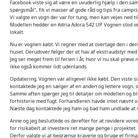
Facebook viste sig at være en uvuderlig hjælp i den 
spørgsmål", fik vi masser af gode råd og tips fra campist
Vi valgte en vogn der var for tung, men kan vejes ned t
Modellen hedder en Adria Adora 542 UP. Vognen stod ve
lokalt.
Nu er vognen købt. Vi regner med at overtage den i d
huset. Derudover følger der et hav af ekstraudstyr med de
Jeg ser meget frem til ferien i år, hvor vi nu skal prø
ikke også kommer lidt udenlands.
Opdatering. Vognen var alligevel ikke købt. Den viste s
kontaktede jeg en sælger af en anden og lettere vogn, s
Samme aften spørger jeg til detaljer om modellen og bliv
forhistorie med fugt. Forhandleren havde intet nævnt om
Næste dag kontaktede jeg ham og bad ham undlade at v
Anne og jeg besluttede os derefter for at revidere vore
for risikabelt at investere ret mange penge i projektet.
Derfor valgte vi at begrænse kravene og bruge et firma,