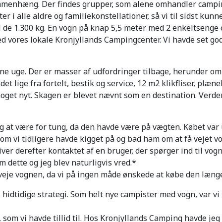
sammenhæng. Der findes grupper, som alene omhandler camp
er i alle aldre og familiekonstellationer, så vi til sidst kunn
il de 1.300 kg. En vogn på knap 5,5 meter med 2 enkeltsenge
d vores lokale Kronjyllands Campingcenter. Vi havde set go
enne uge. Der er masser af udfordringer tilbage, herunder
t lige fra fortelt, bestik og service, 12 m2 klikfliser, plæne
ve noget nyt. Skagen er blevet nævnt som en destination. Ve
ig at være for tung, da den havde være på vægten. Købet var
om vi tidligere havde kigget på og bad ham om at få vejet v
er derefter kontaktet af en bruger, der spørger ind til vogn
 dette og jeg blev naturligvis vred.*
eje vognen, da vi på ingen måde ønskede at købe den læng
s hidtidige strategi. Som helt nye campister med vogn, var v
 som vi havde tillid til. Hos Kronjyllands Camping havde je